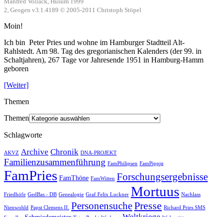
Manfred Vollack, Husum 1999
2, Geogen v3.1.4189 © 2005-2011 Christoph Stöpel
Moin!
Ich bin Peter Pries und wohne im Hamburger Stadtteil Alt-
Rahlstedt. Am 98. Tag des gregorianischen Kalenders (der 99. in
Schaltjahren), 267 Tage vor Jahresende 1951 in Hamburg-Hamm
geboren
[Weiter]
Themen
Themen
Schlagworte
Archive
Chronik
AKVZ
DNA-PROJEKT
Familienzusammenführung
FamPhilipsen
FamPippig
FamPries
Forschungsergebnisse
FamThöne
FamWitten
Mortuus
Friedhöfe
GedBas - DB
Genealogie
Graf Felix Luckner
Nachlass
Presse
Personensuche
Nienwohld
Papst Clemens II.
Richard Pries SMS
Weltkriege
Schmiedemeister