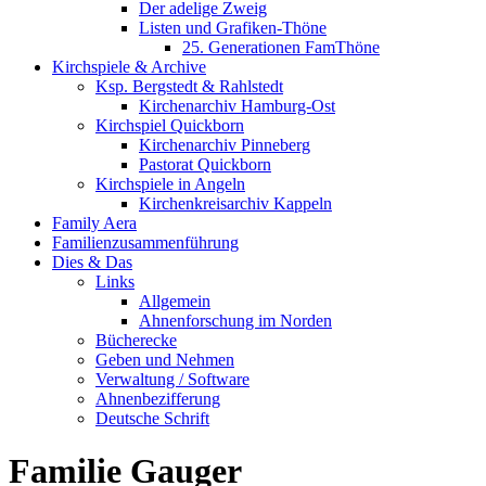
Der adelige Zweig
Listen und Grafiken-Thöne
25. Generationen FamThöne
Kirchspiele & Archive
Ksp. Bergstedt & Rahlstedt
Kirchenarchiv Hamburg-Ost
Kirchspiel Quickborn
Kirchenarchiv Pinneberg
Pastorat Quickborn
Kirchspiele in Angeln
Kirchenkreisarchiv Kappeln
Family Aera
Familienzusammenführung
Dies & Das
Links
Allgemein
Ahnenforschung im Norden
Bücherecke
Geben und Nehmen
Verwaltung / Software
Ahnenbezifferung
Deutsche Schrift
Familie Gauger