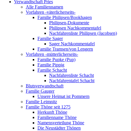
Verwandtschaft Pries
Alle Familiennamen
Vorfahren -väterlicherseits-
Familie Philipsen/Bookhagen
Philipsen-Dokumente
Philipsen Nachkommentafel
Nachfahrenliste Philipsen (Jacobsen)
Familie Sager
Sager Nachkommentafel
Familie Tramsen/von Lengern
Vorfahren -mütterlicherseits-
Familie Pupke (Pup)
Familie Pippig
Familie Schacht
Nachfahrenliste Schacht
Nachfahrentafel Schacht
Blutsverwandtschaft
Familie Gauger
Unsere Heimat ist Pommern
Familie Leimnitz
Familie Thöne seit 1275
Herkunft Thöne
Familienname Thöne
Namensverteilung Thöne
Die Neustädter Thönen