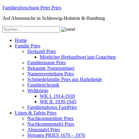
Familienforschung Peter Pries
Auf Ahnensuche in Schleswig-Holstein & Hamburg
Home
Familie Pries
Herkunft Pries
Möglicher Herkunftsort laut Gutachten
Familienname Pries
Bekannte Namensträger
Namensverteilung Pries
Schmiedefamilie Pries aus Harksheide
Familienchronik
Weltkriege
WK I. 1914-1918
WK II. 1939-1945
Familienphotos FamPries
Listen & Tafeln Pries
Nachkommenliste Pries
Nachkommentafel Pries
Ahnentafel Pries
Heiraten PRIES 1670 – 1976