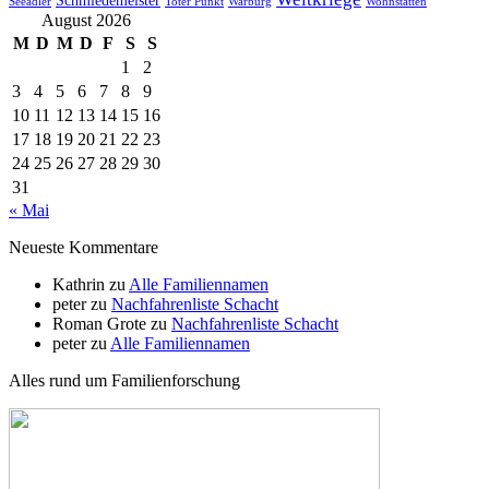
Seeadler
Toter Punkt
Warburg
Wohnstätten
August 2026
M
D
M
D
F
S
S
1
2
3
4
5
6
7
8
9
10
11
12
13
14
15
16
17
18
19
20
21
22
23
24
25
26
27
28
29
30
31
« Mai
Neueste Kommentare
Kathrin
zu
Alle Familiennamen
peter
zu
Nachfahrenliste Schacht
Roman Grote
zu
Nachfahrenliste Schacht
peter
zu
Alle Familiennamen
Alles rund um Familienforschung