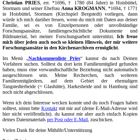
Christian
PRIES
, err. *1696, † 1780 (84 Jahre) in Hoisbüttel,
Stormarn und seiner Ehefrau
Anna KROGMANN
, *1694, † 1771
in Hoisbüttel, Stormarn (Kirchspiel Bergstedt) vorliegen, dann
würde ich mich darüber freuen, wenn du mich mit Daten aus deiner
Familie, sei es von Einzelpersonen oder unvollständige
Forschungsansätze, familiengeschichtliche Dokumente und
Bildmaterial, bei meiner Forschungsarbeit unterstützt.
Ich freue
mich über jeden auch noch so kleinen Hinweis, der mir weitere
Forschungsansätze in den Kirchenarchiven ermöglicht
.
Im Menü „
Nachkommenliste Pries
“ kannst du nach Deinen
Vorfahren suchen. Solltest du dort kein Familienmitglied gefunden
haben, muss eine verwandtschaftliche Beziehung nicht automatisch
ausgeschlossen sein. Meine Recherchen, nach weiteren
Familienmitgliedern, auf dem Gebiet der ehemaligen
Tangstedterheide (= Glashütte), Harkesheide und in Hamburg sind
noch nicht abgeschlossen.
Wenn ich dein Interesse wecken konnte und du noch Fragen haben
solltest, nimm bitte
Kontakt
mit mir auf (deine E-Mail-Adresse wird
hier nicht veröffentlicht). du kannst mir aber auch einfach Kopien
deines Datenmaterials
per Post oder E-Mail
, zuschicken.
Vielen Dank für deine Mithilfe/Unterstützung