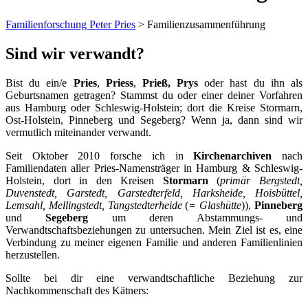
Familienforschung Peter Pries
>
Familienzusammenführung
Sind wir verwandt?
Bist du ein/e
Pries
,
Priess
,
Prieß, Prys
oder hast du ihn als
Geburtsnamen getragen? Stammst du oder einer deiner Vorfahren
aus Hamburg oder Schleswig-Holstein; dort die Kreise Stormarn,
Ost-Holstein, Pinneberg und Segeberg? Wenn ja, dann sind wir
vermutlich miteinander verwandt.
Seit Oktober 2010 forsche ich in
Kirchenarchiven
nach
Familiendaten aller Pries-Namensträger in Hamburg & Schleswig-
Holstein, dort in den Kreisen
Stormarn
(
primär Bergstedt,
Duvenstedt, Garstedt, Garstedterfeld, Harksheide, Hoisbüttel,
Lemsahl, Mellingstedt, Tangstedterheide
(
= Glashütte
)),
Pinneberg
und
Segeberg
um deren Abstammungs- und
Verwandtschaftsbeziehungen zu untersuchen. Mein Ziel ist es, eine
Verbindung zu meiner eigenen Familie und anderen Familienlinien
herzustellen.
Sollte bei dir eine verwandtschaftliche Beziehung zur
Nachkommenschaft des Kätners: