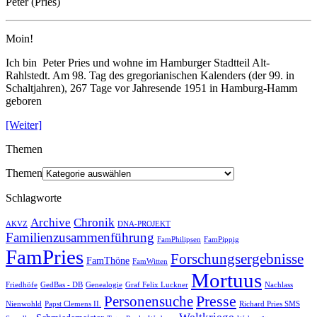
Peter (Pries)
Moin!
Ich bin Peter Pries und wohne im Hamburger Stadtteil Alt-
Rahlstedt. Am 98. Tag des gregorianischen Kalenders (der 99. in
Schaltjahren), 267 Tage vor Jahresende 1951 in Hamburg-Hamm
geboren
[Weiter]
Themen
Themen
Schlagworte
Archive
Chronik
AKVZ
DNA-PROJEKT
Familienzusammenführung
FamPhilipsen
FamPippig
FamPries
Forschungsergebnisse
FamThöne
FamWitten
Mortuus
Friedhöfe
GedBas - DB
Genealogie
Graf Felix Luckner
Nachlass
Presse
Personensuche
Nienwohld
Papst Clemens II.
Richard Pries SMS