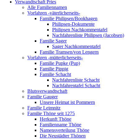
Verwandtschaft Pries
Alle Familiennamen
Vorfahren -väterlicherseits-
Familie Philipsen/Bookhagen
Philipsen-Dokumente
Philipsen Nachkommentafel
Nachfahrenliste Philipsen (Jacobsen)
Familie Sager
Sager Nachkommentafel
Familie Tramsen/von Lengern
Vorfahren -mütterlicherseits-
Familie Pupke (Pup)
Familie Pippig
Familie Schacht
Nachfahrenliste Schacht
Nachfahrentafel Schacht
Blutsverwandtschaft
Familie Gauger
Unsere Heimat ist Pommern
Familie Leimnitz
Familie Thöne seit 1275
Herkunft Thöne
Familienname Thöne
Namensverteilung Thöne
Die Neustädter Thönen