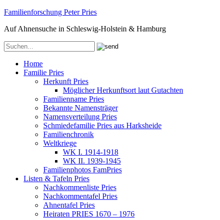
Familienforschung Peter Pries
Auf Ahnensuche in Schleswig-Holstein & Hamburg
Home
Familie Pries
Herkunft Pries
Möglicher Herkunftsort laut Gutachten
Familienname Pries
Bekannte Namensträger
Namensverteilung Pries
Schmiedefamilie Pries aus Harksheide
Familienchronik
Weltkriege
WK I. 1914-1918
WK II. 1939-1945
Familienphotos FamPries
Listen & Tafeln Pries
Nachkommenliste Pries
Nachkommentafel Pries
Ahnentafel Pries
Heiraten PRIES 1670 – 1976