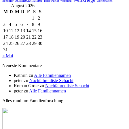
Weltkriege
Schmiedemeister
Seeadler
Toter Punkt
Warburg
Wohnstätten
August 2026
M
D
M
D
F
S
S
1
2
3
4
5
6
7
8
9
10
11
12
13
14
15
16
17
18
19
20
21
22
23
24
25
26
27
28
29
30
31
« Mai
Neueste Kommentare
Kathrin
zu
Alle Familiennamen
peter
zu
Nachfahrenliste Schacht
Roman Grote
zu
Nachfahrenliste Schacht
peter
zu
Alle Familiennamen
Alles rund um Familienforschung