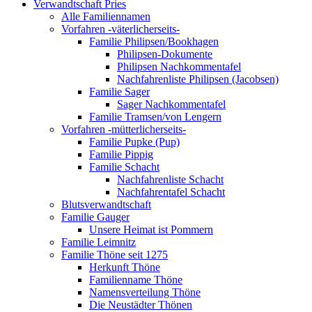
Verwandtschaft Pries
Alle Familiennamen
Vorfahren -väterlicherseits-
Familie Philipsen/Bookhagen
Philipsen-Dokumente
Philipsen Nachkommentafel
Nachfahrenliste Philipsen (Jacobsen)
Familie Sager
Sager Nachkommentafel
Familie Tramsen/von Lengern
Vorfahren -mütterlicherseits-
Familie Pupke (Pup)
Familie Pippig
Familie Schacht
Nachfahrenliste Schacht
Nachfahrentafel Schacht
Blutsverwandtschaft
Familie Gauger
Unsere Heimat ist Pommern
Familie Leimnitz
Familie Thöne seit 1275
Herkunft Thöne
Familienname Thöne
Namensverteilung Thöne
Die Neustädter Thönen