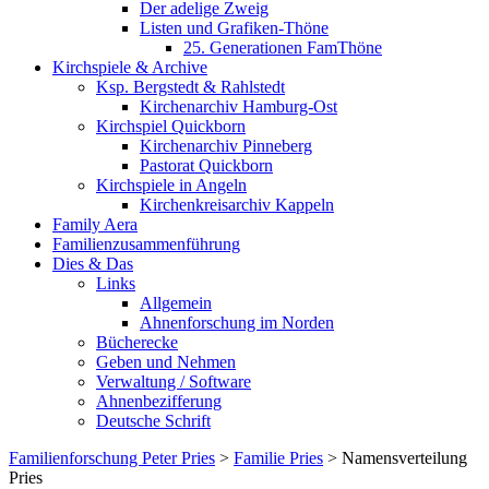
Der adelige Zweig
Listen und Grafiken-Thöne
25. Generationen FamThöne
Kirchspiele & Archive
Ksp. Bergstedt & Rahlstedt
Kirchenarchiv Hamburg-Ost
Kirchspiel Quickborn
Kirchenarchiv Pinneberg
Pastorat Quickborn
Kirchspiele in Angeln
Kirchenkreisarchiv Kappeln
Family Aera
Familienzusammenführung
Dies & Das
Links
Allgemein
Ahnenforschung im Norden
Bücherecke
Geben und Nehmen
Verwaltung / Software
Ahnenbezifferung
Deutsche Schrift
Familienforschung Peter Pries
>
Familie Pries
>
Namensverteilung
Pries