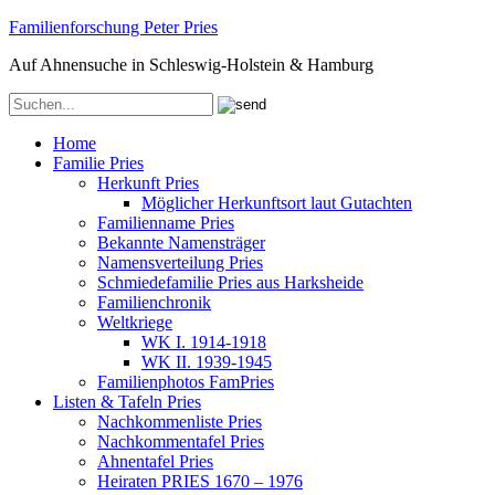
Familienforschung Peter Pries
Auf Ahnensuche in Schleswig-Holstein & Hamburg
Home
Familie Pries
Herkunft Pries
Möglicher Herkunftsort laut Gutachten
Familienname Pries
Bekannte Namensträger
Namensverteilung Pries
Schmiedefamilie Pries aus Harksheide
Familienchronik
Weltkriege
WK I. 1914-1918
WK II. 1939-1945
Familienphotos FamPries
Listen & Tafeln Pries
Nachkommenliste Pries
Nachkommentafel Pries
Ahnentafel Pries
Heiraten PRIES 1670 – 1976