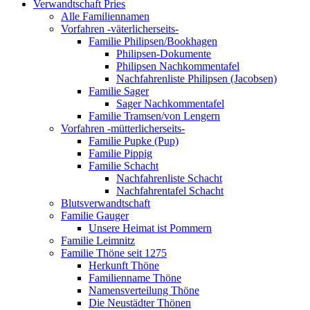
Verwandtschaft Pries
Alle Familiennamen
Vorfahren -väterlicherseits-
Familie Philipsen/Bookhagen
Philipsen-Dokumente
Philipsen Nachkommentafel
Nachfahrenliste Philipsen (Jacobsen)
Familie Sager
Sager Nachkommentafel
Familie Tramsen/von Lengern
Vorfahren -mütterlicherseits-
Familie Pupke (Pup)
Familie Pippig
Familie Schacht
Nachfahrenliste Schacht
Nachfahrentafel Schacht
Blutsverwandtschaft
Familie Gauger
Unsere Heimat ist Pommern
Familie Leimnitz
Familie Thöne seit 1275
Herkunft Thöne
Familienname Thöne
Namensverteilung Thöne
Die Neustädter Thönen