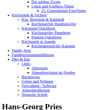
Der adelige Zweig
Listen und Grafiken-Thöne
25. Generationen FamThöne
Kirchspiele & Archive
Ksp. Bergstedt & Rahlstedt
Kirchenarchiv Hamburg-Ost
Kirchspiel Quickborn
Kirchenarchiv Pinneberg
Pastorat Quickborn
Kirchspiele in Angeln
Kirchenkreisarchiv Kappeln
Family Aera
Familienzusammenführung
Dies & Das
Links
Allgemein
Ahnenforschung im Norden
Bücherecke
Geben und Nehmen
Verwaltung / Software
Ahnenbezifferung
Deutsche Schrift
Hans-Georg Pries