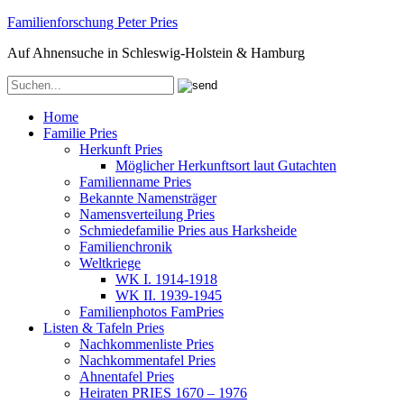
Familienforschung Peter Pries
Auf Ahnensuche in Schleswig-Holstein & Hamburg
Home
Familie Pries
Herkunft Pries
Möglicher Herkunftsort laut Gutachten
Familienname Pries
Bekannte Namensträger
Namensverteilung Pries
Schmiedefamilie Pries aus Harksheide
Familienchronik
Weltkriege
WK I. 1914-1918
WK II. 1939-1945
Familienphotos FamPries
Listen & Tafeln Pries
Nachkommenliste Pries
Nachkommentafel Pries
Ahnentafel Pries
Heiraten PRIES 1670 – 1976