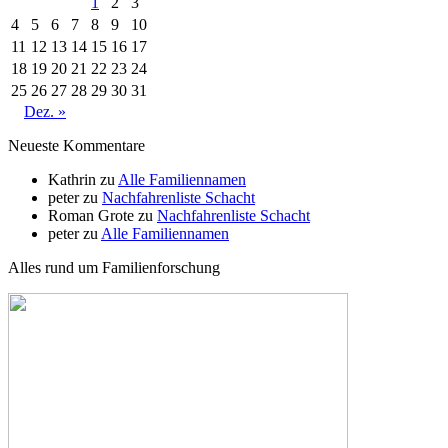
1
2
3
4
5
6
7
8
9
10
11
12
13
14
15
16
17
18
19
20
21
22
23
24
25
26
27
28
29
30
31
Dez. »
Neueste Kommentare
Kathrin
zu
Alle Familiennamen
peter
zu
Nachfahrenliste Schacht
Roman Grote
zu
Nachfahrenliste Schacht
peter
zu
Alle Familiennamen
Alles rund um Familienforschung