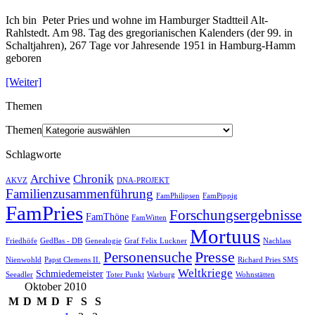
Ich bin Peter Pries und wohne im Hamburger Stadtteil Alt-
Rahlstedt. Am 98. Tag des gregorianischen Kalenders (der 99. in
Schaltjahren), 267 Tage vor Jahresende 1951 in Hamburg-Hamm
geboren
[Weiter]
Themen
Themen
Schlagworte
Archive
Chronik
AKVZ
DNA-PROJEKT
Familienzusammenführung
FamPhilipsen
FamPippig
FamPries
Forschungsergebnisse
FamThöne
FamWitten
Mortuus
Friedhöfe
GedBas - DB
Genealogie
Graf Felix Luckner
Nachlass
Presse
Personensuche
Nienwohld
Papst Clemens II.
Richard Pries SMS
Weltkriege
Schmiedemeister
Seeadler
Toter Punkt
Warburg
Wohnstätten
Oktober 2010
M
D
M
D
F
S
S