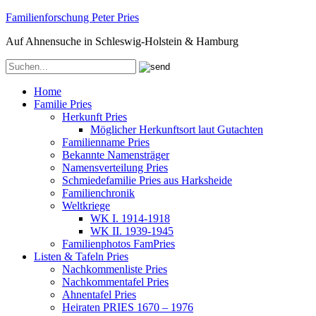
Familienforschung Peter Pries
Auf Ahnensuche in Schleswig-Holstein & Hamburg
Home
Familie Pries
Herkunft Pries
Möglicher Herkunftsort laut Gutachten
Familienname Pries
Bekannte Namensträger
Namensverteilung Pries
Schmiedefamilie Pries aus Harksheide
Familienchronik
Weltkriege
WK I. 1914-1918
WK II. 1939-1945
Familienphotos FamPries
Listen & Tafeln Pries
Nachkommenliste Pries
Nachkommentafel Pries
Ahnentafel Pries
Heiraten PRIES 1670 – 1976