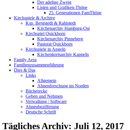
Der adelige Zweig
Listen und Grafiken-Thöne
25. Generationen FamThöne
Kirchspiele & Archive
Ksp. Bergstedt & Rahlstedt
Kirchenarchiv Hamburg-Ost
Kirchspiel Quickborn
Kirchenarchiv Pinneberg
Pastorat Quickborn
Kirchspiele in Angeln
Kirchenkreisarchiv Kappeln
Family Aera
Familienzusammenführung
Dies & Das
Links
Allgemein
Ahnenforschung im Norden
Bücherecke
Geben und Nehmen
Verwaltung / Software
Ahnenbezifferung
Deutsche Schrift
Tägliches Archiv:
Juli 12, 2017