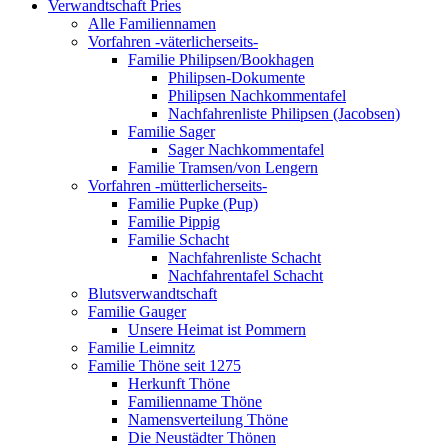
Verwandtschaft Pries
Alle Familiennamen
Vorfahren -väterlicherseits-
Familie Philipsen/Bookhagen
Philipsen-Dokumente
Philipsen Nachkommentafel
Nachfahrenliste Philipsen (Jacobsen)
Familie Sager
Sager Nachkommentafel
Familie Tramsen/von Lengern
Vorfahren -mütterlicherseits-
Familie Pupke (Pup)
Familie Pippig
Familie Schacht
Nachfahrenliste Schacht
Nachfahrentafel Schacht
Blutsverwandtschaft
Familie Gauger
Unsere Heimat ist Pommern
Familie Leimnitz
Familie Thöne seit 1275
Herkunft Thöne
Familienname Thöne
Namensverteilung Thöne
Die Neustädter Thönen