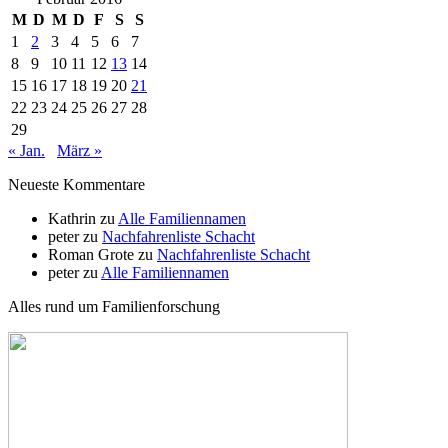
M
D
M
D
F
S
S
1
2
3
4
5
6
7
8
9
10
11
12
13
14
15
16
17
18
19
20
21
22
23
24
25
26
27
28
29
« Jan.
März »
Neueste Kommentare
Kathrin
zu
Alle Familiennamen
peter
zu
Nachfahrenliste Schacht
Roman Grote
zu
Nachfahrenliste Schacht
peter
zu
Alle Familiennamen
Alles rund um Familienforschung