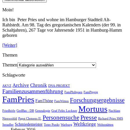
Moin!
Ich bin Peter Pries und wohne im Hamburger Stadtteil Alt-
Rahlstedt. Am 98. Tag des gregorianischen Kalenders (der 99. in
Schaltjahren), 267 Tage vor Jahresende 1951 in Hamburg-Hamm
geboren
[Weiter]
Themen
Themen
Schlagworte
Archive
Chronik
AKVZ
DNA-PROJEKT
Familienzusammenführung
FamPhilipsen
FamPippig
FamPries
Forschungsergebnisse
FamThöne
FamWitten
Mortuus
Friedhöfe
GedBas - DB
Genealogie
Graf Felix Luckner
Nachlass
Presse
Personensuche
Nienwohld
Papst Clemens II.
Richard Pries SMS
Weltkriege
Schmiedemeister
Seeadler
Toter Punkt
Warburg
Wohnstätten
Februar 2016