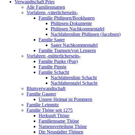
Verwandtschaft Pries
Alle Familiennamen
Vorfahren -väterlicherseits-
Familie Philipsen/Bookhagen
Philipsen-Dokumente
Philipsen Nachkommentafel
Nachfahrenliste Philipsen (Jacobsen)
Familie Sager
Sager Nachkommentafel
Familie Tramsen/von Lengern
Vorfahren -mütterlicherseits-
Familie Pupke (Pup)
Familie Pippig
Familie Schacht
Nachfahrenliste Schacht
Nachfahrentafel Schacht
Blutsverwandtschaft
Familie Gauger
Unsere Heimat ist Pommern
Familie Leimnitz
Familie Thöne seit 1275
Herkunft Thöne
Familienname Thöne
Namensverteilung Thöne
Die Neustädter Thönen