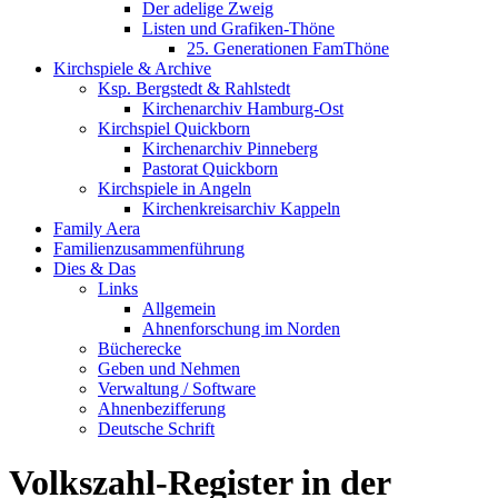
Der adelige Zweig
Listen und Grafiken-Thöne
25. Generationen FamThöne
Kirchspiele & Archive
Ksp. Bergstedt & Rahlstedt
Kirchenarchiv Hamburg-Ost
Kirchspiel Quickborn
Kirchenarchiv Pinneberg
Pastorat Quickborn
Kirchspiele in Angeln
Kirchenkreisarchiv Kappeln
Family Aera
Familienzusammenführung
Dies & Das
Links
Allgemein
Ahnenforschung im Norden
Bücherecke
Geben und Nehmen
Verwaltung / Software
Ahnenbezifferung
Deutsche Schrift
Volkszahl-Register in der