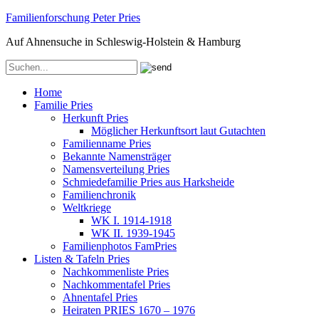
Familienforschung Peter Pries
Auf Ahnensuche in Schleswig-Holstein & Hamburg
Home
Familie Pries
Herkunft Pries
Möglicher Herkunftsort laut Gutachten
Familienname Pries
Bekannte Namensträger
Namensverteilung Pries
Schmiedefamilie Pries aus Harksheide
Familienchronik
Weltkriege
WK I. 1914-1918
WK II. 1939-1945
Familienphotos FamPries
Listen & Tafeln Pries
Nachkommenliste Pries
Nachkommentafel Pries
Ahnentafel Pries
Heiraten PRIES 1670 – 1976