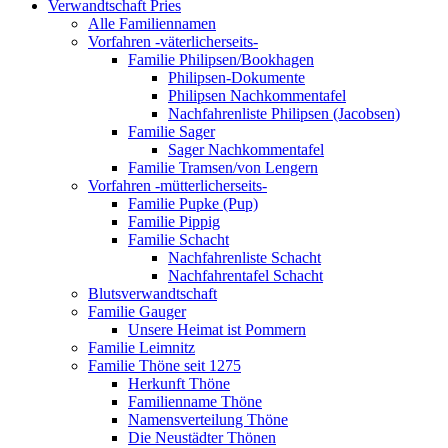
Verwandtschaft Pries
Alle Familiennamen
Vorfahren -väterlicherseits-
Familie Philipsen/Bookhagen
Philipsen-Dokumente
Philipsen Nachkommentafel
Nachfahrenliste Philipsen (Jacobsen)
Familie Sager
Sager Nachkommentafel
Familie Tramsen/von Lengern
Vorfahren -mütterlicherseits-
Familie Pupke (Pup)
Familie Pippig
Familie Schacht
Nachfahrenliste Schacht
Nachfahrentafel Schacht
Blutsverwandtschaft
Familie Gauger
Unsere Heimat ist Pommern
Familie Leimnitz
Familie Thöne seit 1275
Herkunft Thöne
Familienname Thöne
Namensverteilung Thöne
Die Neustädter Thönen