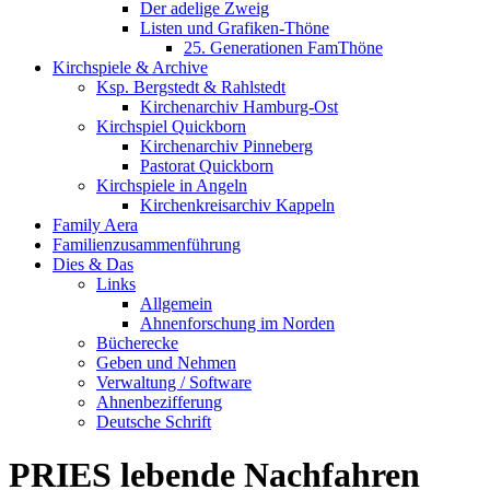
Der adelige Zweig
Listen und Grafiken-Thöne
25. Generationen FamThöne
Kirchspiele & Archive
Ksp. Bergstedt & Rahlstedt
Kirchenarchiv Hamburg-Ost
Kirchspiel Quickborn
Kirchenarchiv Pinneberg
Pastorat Quickborn
Kirchspiele in Angeln
Kirchenkreisarchiv Kappeln
Family Aera
Familienzusammenführung
Dies & Das
Links
Allgemein
Ahnenforschung im Norden
Bücherecke
Geben und Nehmen
Verwaltung / Software
Ahnenbezifferung
Deutsche Schrift
PRIES lebende Nachfahren