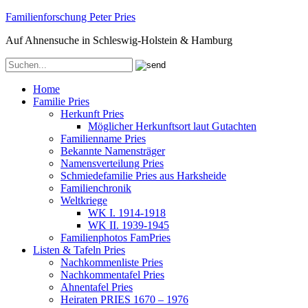
Familienforschung Peter Pries
Auf Ahnensuche in Schleswig-Holstein & Hamburg
Home
Familie Pries
Herkunft Pries
Möglicher Herkunftsort laut Gutachten
Familienname Pries
Bekannte Namensträger
Namensverteilung Pries
Schmiedefamilie Pries aus Harksheide
Familienchronik
Weltkriege
WK I. 1914-1918
WK II. 1939-1945
Familienphotos FamPries
Listen & Tafeln Pries
Nachkommenliste Pries
Nachkommentafel Pries
Ahnentafel Pries
Heiraten PRIES 1670 – 1976