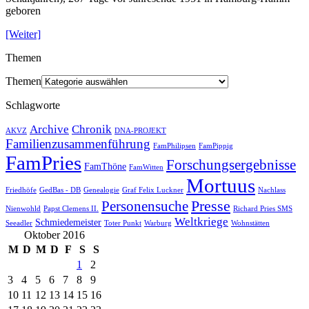
geboren
[Weiter]
Themen
Themen
Schlagworte
Archive
Chronik
AKVZ
DNA-PROJEKT
Familienzusammenführung
FamPhilipsen
FamPippig
FamPries
Forschungsergebnisse
FamThöne
FamWitten
Mortuus
Friedhöfe
GedBas - DB
Genealogie
Graf Felix Luckner
Nachlass
Presse
Personensuche
Nienwohld
Papst Clemens II.
Richard Pries SMS
Weltkriege
Schmiedemeister
Seeadler
Toter Punkt
Warburg
Wohnstätten
Oktober 2016
M
D
M
D
F
S
S
1
2
3
4
5
6
7
8
9
10
11
12
13
14
15
16